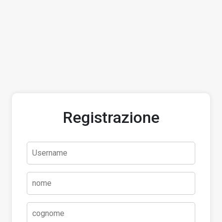
Registrazione